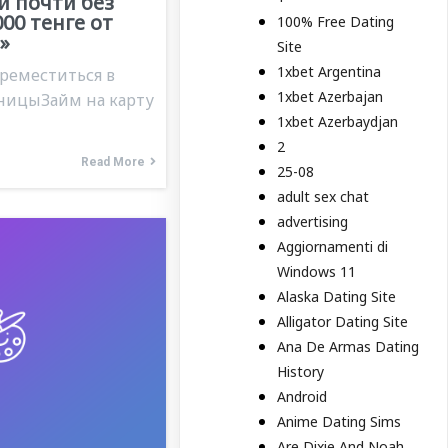
и почти без
00 тенге от
100% Free Dating
»
Site
1xbet Argentina
реместиться в
1xbet Azerbajan
ницыЗайм на карту
1xbet Azerbaydjan
2
Read More
25-08
adult sex chat
advertising
Aggiornamenti di
Windows 11
Alaska Dating Site
Alligator Dating Site
Ana De Armas Dating
History
Android
Anime Dating Sims
Are Dixie And Noah