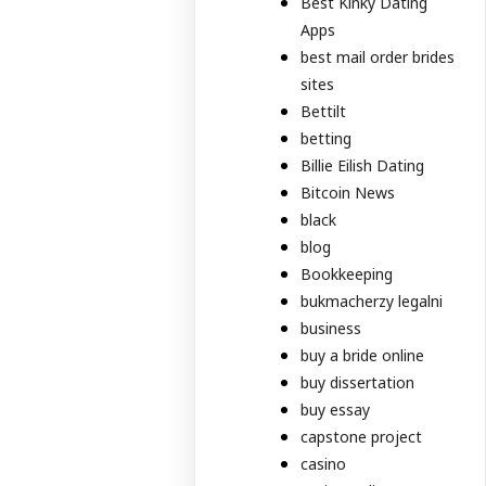
Best Kinky Dating
Apps
best mail order brides
sites
Bettilt
betting
Billie Eilish Dating
Bitcoin News
black
blog
Bookkeeping
bukmacherzy legalni
business
buy a bride online
buy dissertation
buy essay
capstone project
casino