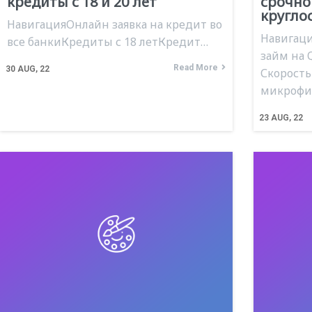
кредиты с 18 и 20 лет
срочно
кругло
НавигацияОнлайн заявка на кредит во
Навигац
все банкиКредиты с 18 летКредит…
займ на 
Read More
30
AUG, 22
Скорость
микрофи
23
AUG, 22