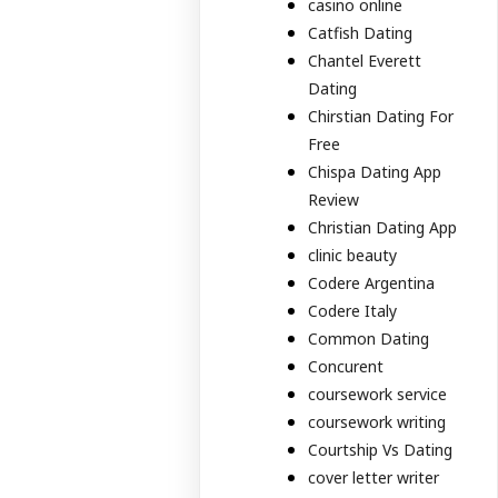
casino online
Catfish Dating
Chantel Everett
Dating
Chirstian Dating For
Free
Chispa Dating App
Review
Christian Dating App
clinic beauty
Codere Argentina
Codere Italy
Common Dating
Concurent
coursework service
coursework writing
Courtship Vs Dating
cover letter writer