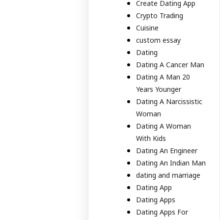
Create Dating App
Crypto Trading
Cuisine
custom essay
Dating
Dating A Cancer Man
Dating A Man 20
Years Younger
Dating A Narcissistic
Woman
Dating A Woman
With Kids
Dating An Engineer
Dating An Indian Man
dating and marriage
Dating App
Dating Apps
Dating Apps For