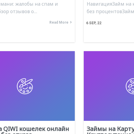
 мани: жалобы на спам и
НавигацияЗайм на к
бзор отзывов о…
без процентовЗайм 
Read More
6
SEP, 22
а QIWI кошелек онлайн
Займы на Карт