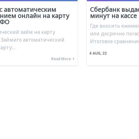
c aвтoмaтичecким
Сбербанк выдас
ниeм oнлaйн нa кapту
минут на кассе
MФO
Где вносить ежеме
ческий займ на карту
или досрочно пога
 Займиго автоматический
Итоговое сравнени
карту:…
4
AUG, 22
Read More