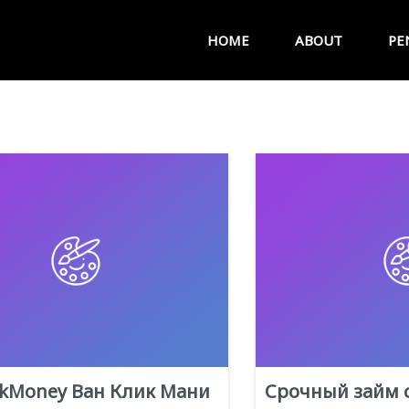
HOME
ABOUT
PE
ckMoney Ван Клик Мани
Срочный займ с