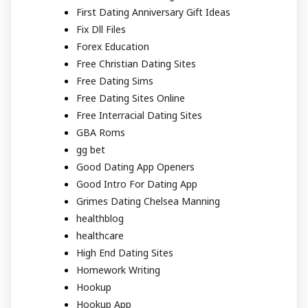
First Dating Anniversary Gift Ideas
Fix Dll Files
Forex Education
Free Christian Dating Sites
Free Dating Sims
Free Dating Sites Online
Free Interracial Dating Sites
GBA Roms
gg bet
Good Dating App Openers
Good Intro For Dating App
Grimes Dating Chelsea Manning
healthblog
healthcare
High End Dating Sites
Homework Writing
Hookup
Hookup App