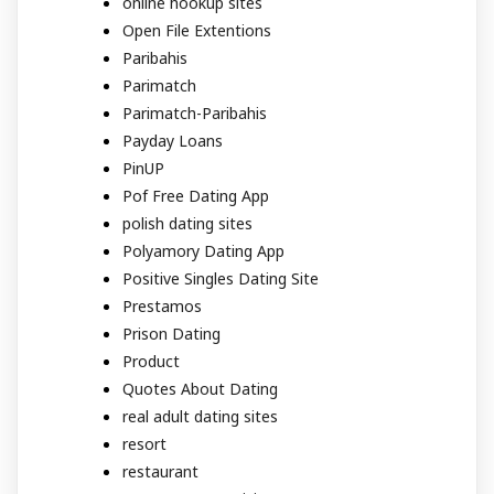
online hookup sites
Open File Extentions
Paribahis
Parimatch
Parimatch-Paribahis
Payday Loans
PinUP
Pof Free Dating App
polish dating sites
Polyamory Dating App
Positive Singles Dating Site
Prestamos
Prison Dating
Product
Quotes About Dating
real adult dating sites
resort
restaurant