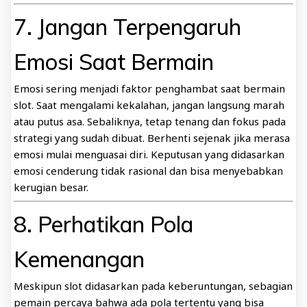
7. Jangan Terpengaruh
Emosi Saat Bermain
Emosi sering menjadi faktor penghambat saat bermain
slot. Saat mengalami kekalahan, jangan langsung marah
atau putus asa. Sebaliknya, tetap tenang dan fokus pada
strategi yang sudah dibuat. Berhenti sejenak jika merasa
emosi mulai menguasai diri. Keputusan yang didasarkan
emosi cenderung tidak rasional dan bisa menyebabkan
kerugian besar.
8. Perhatikan Pola
Kemenangan
Meskipun slot didasarkan pada keberuntungan, sebagian
pemain percaya bahwa ada pola tertentu yang bisa