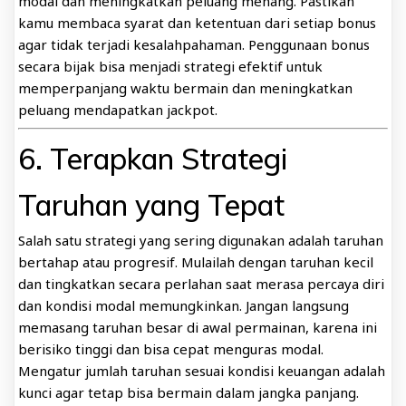
modal dan meningkatkan peluang menang. Pastikan
kamu membaca syarat dan ketentuan dari setiap bonus
agar tidak terjadi kesalahpahaman. Penggunaan bonus
secara bijak bisa menjadi strategi efektif untuk
memperpanjang waktu bermain dan meningkatkan
peluang mendapatkan jackpot.
6. Terapkan Strategi
Taruhan yang Tepat
Salah satu strategi yang sering digunakan adalah taruhan
bertahap atau progresif. Mulailah dengan taruhan kecil
dan tingkatkan secara perlahan saat merasa percaya diri
dan kondisi modal memungkinkan. Jangan langsung
memasang taruhan besar di awal permainan, karena ini
berisiko tinggi dan bisa cepat menguras modal.
Mengatur jumlah taruhan sesuai kondisi keuangan adalah
kunci agar tetap bisa bermain dalam jangka panjang.