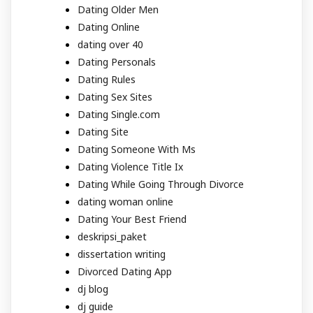
Dating Older Men
Dating Online
dating over 40
Dating Personals
Dating Rules
Dating Sex Sites
Dating Single.com
Dating Site
Dating Someone With Ms
Dating Violence Title Ix
Dating While Going Through Divorce
dating woman online
Dating Your Best Friend
deskripsi_paket
dissertation writing
Divorced Dating App
dj blog
dj guide