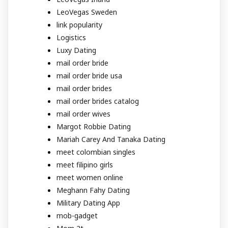
LeoVegas Sweden
link popularity
Logistics
Luxy Dating
mail order bride
mail order bride usa
mail order brides
mail order brides catalog
mail order wives
Margot Robbie Dating
Mariah Carey And Tanaka Dating
meet colombian singles
meet filipino girls
meet women online
Meghann Fahy Dating
Military Dating App
mob-gadget