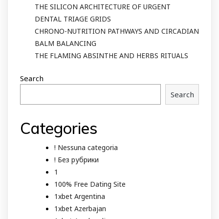
THE SILICON ARCHITECTURE OF URGENT
DENTAL TRIAGE GRIDS
CHRONO-NUTRITION PATHWAYS AND CIRCADIAN
BALM BALANCING
THE FLAMING ABSINTHE AND HERBS RITUALS
Search
Search
Categories
! Nessuna categoria
! Без рубрики
1
100% Free Dating Site
1xbet Argentina
1xbet Azerbajan