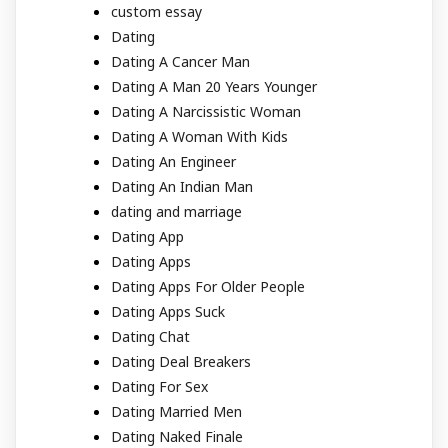
custom essay
Dating
Dating A Cancer Man
Dating A Man 20 Years Younger
Dating A Narcissistic Woman
Dating A Woman With Kids
Dating An Engineer
Dating An Indian Man
dating and marriage
Dating App
Dating Apps
Dating Apps For Older People
Dating Apps Suck
Dating Chat
Dating Deal Breakers
Dating For Sex
Dating Married Men
Dating Naked Finale