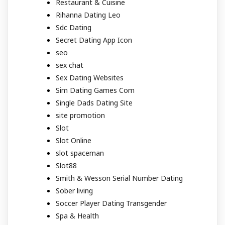
Restaurant & Cuisine
Rihanna Dating Leo
Sdc Dating
Secret Dating App Icon
seo
sex chat
Sex Dating Websites
Sim Dating Games Com
Single Dads Dating Site
site promotion
Slot
Slot Online
slot spaceman
Slot88
Smith & Wesson Serial Number Dating
Sober living
Soccer Player Dating Transgender
Spa & Health